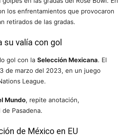
a golpes en las gradas del Rose Bowl. En
ron los enfrentamientos que provocaron
n retirados de las gradas.
su valía con gol
o gol con la
Selección Mexicana
. El
23 de marzo del 2023, en un juego
Nations League.
el Mundo
, repite anotación,
l de Pasadena.
ición de México en EU