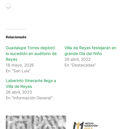
L
o
a
d
i
n
Relacionado
g
…
Guadalupe Torres deploró
Villa de Reyes festejarán en
lo sucedido en auditorio de
grande Día del Niño
Reyes
29 abril, 2022
18 mayo, 2026
En "Destacadas"
En "San Luis"
Laberinto Itinerante llega a
Villa de Reyes
26 abril, 2023
En "Información General"