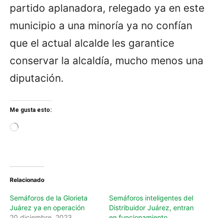
partido aplanadora, relegado ya en este
municipio a una minoría ya no confían
que el actual alcalde les garantice
conservar la alcaldía, mucho menos una
diputación.
Me gusta esto:
L
o
a
d
i
n
Relacionado
g
…
Semáforos de la Glorieta
Semáforos inteligentes del
Juárez ya en operación
Distribuidor Juárez, entran
20 diciembre, 2023
en funcionamiento