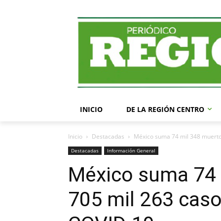
INICIO
DE LA REGIÓN CENTRO
Inicio
Destacadas
México suma 74 mil 348 muertos
Destacadas
Información General
México suma 74 
705 mil 263 cas