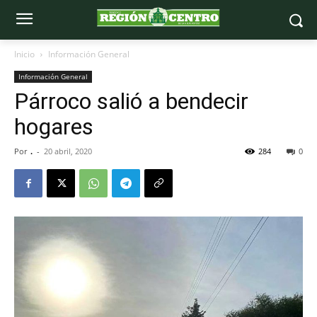
Inicio
Información General
Información General
Párroco salió a bendecir
hogares
Por
.
-
20 abril, 2020
284
0