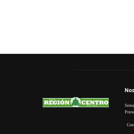
Nos
Seman
Potos
Con