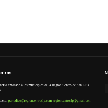
otros
N
ario enfocado a los municipios de la Región Centro de San Luis
í
tacto:
periodico@regioncentroslp.com
regioncentroslp@gmail.com