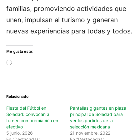
familias, promoviendo actividades que
unen, impulsan el turismo y generan
nuevas experiencias para todas y todos.
Me gusta esto:
L
o
a
d
i
n
Relacionado
g
…
Fiesta del Fútbol en
Pantallas gigantes en plaza
Soledad: convocan a
principal de Soledad para
torneo con premiación en
ver los partidos de la
efectivo
selección mexicana
5 junio, 2026
21 noviembre, 2022
En "Destacadas"
En "Destacadas"