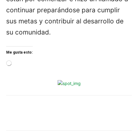
continuar preparándose para cumplir
sus metas y contribuir al desarrollo de
su comunidad.
Me gusta esto:
L
o
a
d
i
n
g
…