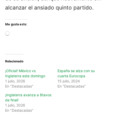
alcanzar el ansiado quinto partido.
Me gusta esto:
L
o
a
d
i
n
Relacionado
g
…
¡Oficial! México vs
España se alza con su
Inglaterra este domingo
cuarta Eurocopa
1 julio, 2026
15 julio, 2024
En "Destacadas"
En "Destacadas"
¡Inglaterra avanza a 8tavos
de final!
1 julio, 2026
En "Destacadas"