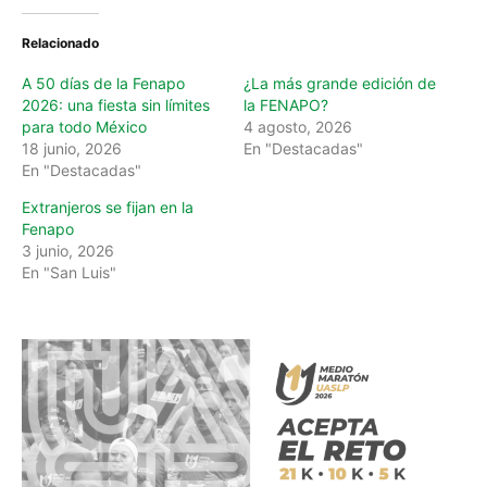
i
n
Relacionado
g
…
A 50 días de la Fenapo
¿La más grande edición de
2026: una fiesta sin límites
la FENAPO?
para todo México
4 agosto, 2026
18 junio, 2026
En "Destacadas"
En "Destacadas"
Extranjeros se fijan en la
Fenapo
3 junio, 2026
En "San Luis"