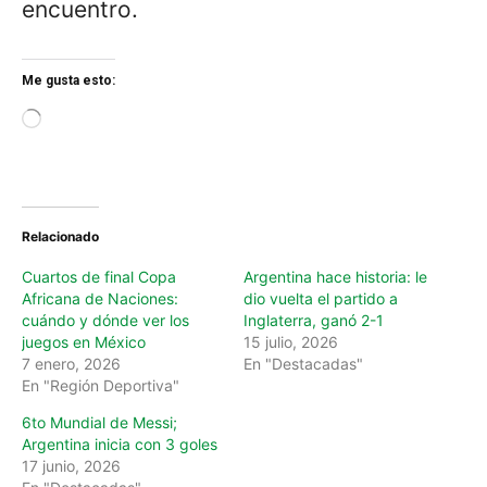
encuentro.
Me gusta esto:
L
o
a
d
i
n
Relacionado
g
…
Cuartos de final Copa
Argentina hace historia: le
Africana de Naciones:
dio vuelta el partido a
cuándo y dónde ver los
Inglaterra, ganó 2-1
juegos en México
15 julio, 2026
7 enero, 2026
En "Destacadas"
En "Región Deportiva"
6to Mundial de Messi;
Argentina inicia con 3 goles
17 junio, 2026