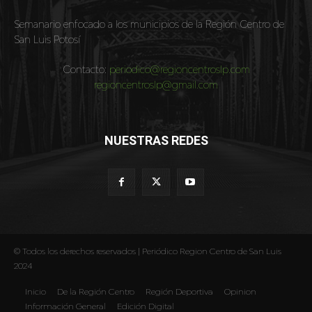
Semanario enfocado a los municipios de la Región Centro de
San Luis Potosí
Contacto:
periodico@regioncentroslp.com
regioncentroslp@gmail.com
NUESTRAS REDES
© Todos los derechos reservados | Periódico Region Centro de San Luis
2024
Inicio
De la Región Centro
Región Deportiva
Opinion
Información General
Edición Digital