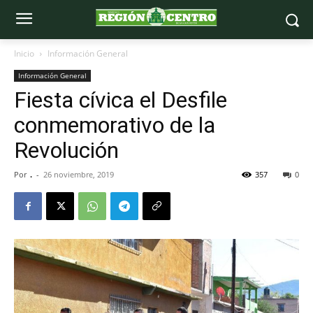
Inicio
Información General
Información General
Fiesta cívica el Desfile
conmemorativo de la
Revolución
Por
.
-
26 noviembre, 2019
357
0