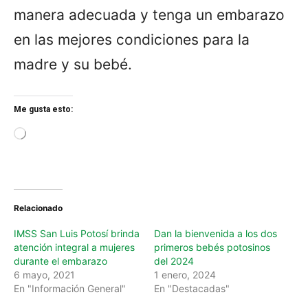
manera adecuada y tenga un embarazo
en las mejores condiciones para la
madre y su bebé.
Me gusta esto:
L
o
a
d
i
n
Relacionado
g
…
IMSS San Luis Potosí brinda
Dan la bienvenida a los dos
atención integral a mujeres
primeros bebés potosinos
durante el embarazo
del 2024
6 mayo, 2021
1 enero, 2024
En "Información General"
En "Destacadas"