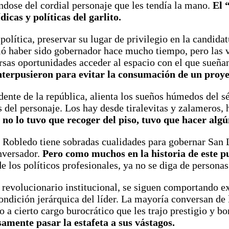
andose del cordial personaje que les tendía la mano.
El 
icas y políticas del garlito.
 política, preservar su lugar de privilegio en la candi
bió haber sido gobernador hace mucho tiempo, pero las v
sas oportunidades acceder al espacio con el que sueñan
nterpusieron para evitar la consumación de un proye
ente de la república, alienta los sueños húmedos del 
 del personaje. Los hay desde tiralevitas y zalameros, 
 no lo tuvo que recoger del piso, tuvo que hacer algú
o Robledo tiene sobradas cualidades para gobernar San 
onversador.
Pero como muchos en la historia de este pu
de los políticos profesionales, ya no se diga de persona
revolucionario institucional, se siguen comportando ex
ondición jerárquica del líder. La mayoría conversan de 
do a cierto cargo burocrático que les trajo prestigio y
amente pasar la estafeta a sus vástagos.