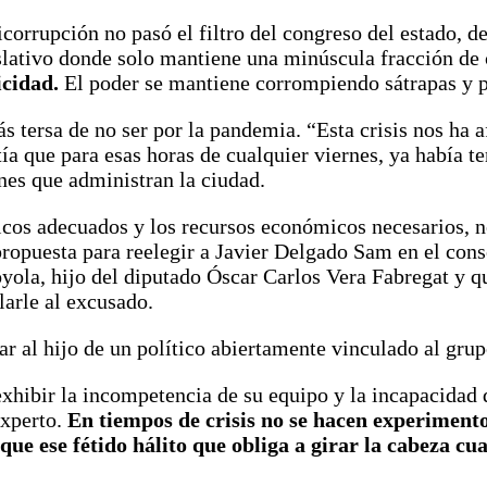
ticorrupción no pasó el filtro del congreso del estado,
islativo donde solo mantiene una minúscula fracción de
icidad.
El poder se mantiene corrompiendo sátrapas y pr
s tersa de no ser por la pandemia. “Esta crisis nos ha 
tía que para esas horas de cualquier viernes, ya había 
anes que administran la ciudad.
ticos adecuados y los recursos económicos necesarios, 
propuesta para reelegir a Javier Delgado Sam en el conse
yola, hijo del diputado Óscar Carlos Vera Fabregat y q
alarle al excusado.
ar al hijo de un político abiertamente vinculado al gr
exhibir la incompetencia de su equipo y la incapacidad 
experto.
En tiempos de crisis no se hacen experimento
que ese fétido hálito que obliga a girar la cabeza cua