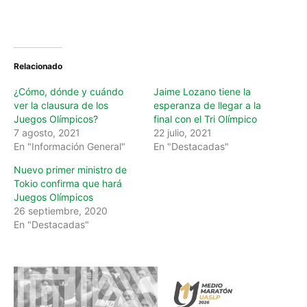
o
a
d
i
n
Relacionado
g
…
¿Cómo, dónde y cuándo
Jaime Lozano tiene la
ver la clausura de los
esperanza de llegar a la
Juegos Olímpicos?
final con el Tri Olímpico
7 agosto, 2021
22 julio, 2021
En "Información General"
En "Destacadas"
Nuevo primer ministro de
Tokio confirma que hará
Juegos Olímpicos
26 septiembre, 2020
En "Destacadas"