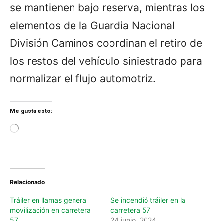
se mantienen bajo reserva, mientras los
elementos de la Guardia Nacional
División Caminos coordinan el retiro de
los restos del vehículo siniestrado para
normalizar el flujo automotriz.
Me gusta esto:
L
o
a
d
i
n
Relacionado
g
…
Tráiler en llamas genera
Se incendió tráiler en la
movilización en carretera
carretera 57
57
24 junio, 2024