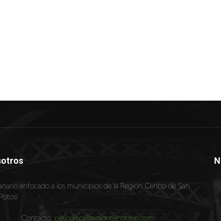
otros
N
nario enfocado a los municipios de la Región Centro de San
Potosí
Contacto:
periodico@regioncentroslp.com