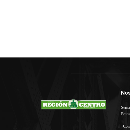
Nos
Seman
Potos
Con