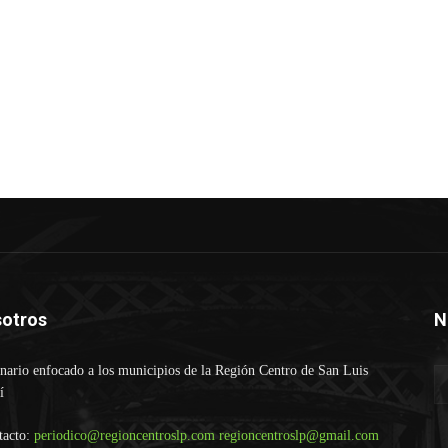
otros
N
ario enfocado a los municipios de la Región Centro de San Luis
í
tacto:
periodico@regioncentroslp.com
regioncentroslp@gmail.com