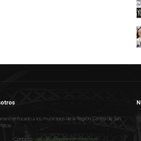
otros
N
nario enfocado a los municipios de la Región Centro de San
Potosí
Contacto:
periodico@regioncentroslp.com