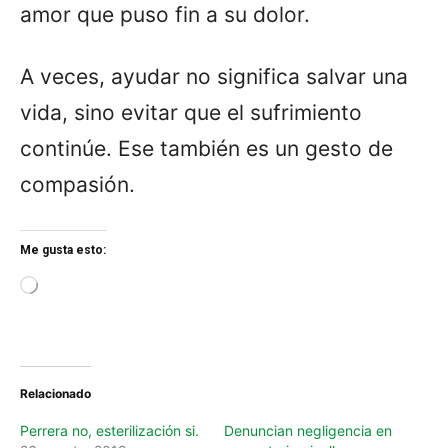
amor que puso fin a su dolor.
A veces, ayudar no significa salvar una
vida, sino evitar que el sufrimiento
continúe. Ese también es un gesto de
compasión.
Me gusta esto:
L
o
a
d
i
n
Relacionado
g
…
Perrera no, esterilización si.
Denuncian negligencia en