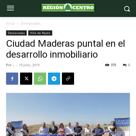
Inicio
Destacadas
Destacadas
Villa de Reyes
Ciudad Maderas puntal en el
desarrollo inmobiliario
Por
.
-
19 julio, 2019
375
0