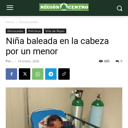
Inicio
Destacadas
Destacadas
Policíaca
Villa de Reyes
Niña baleada en la cabeza
por un menor
Por
.
-
14 enero, 2020
605
0