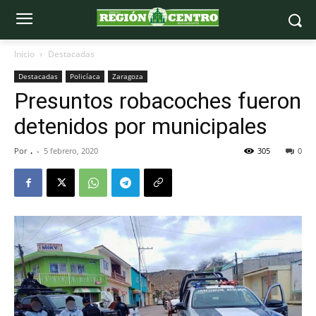
Inicio
Destacadas
Destacadas
Policíaca
Zaragoza
Presuntos robacoches fueron
detenidos por municipales
Por
.
-
5 febrero, 2020
305
0