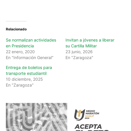
o
a
d
i
n
Relacionado
g
…
Se normalizan actividades
Invitan a jóvenes a liberar
en Presidencia
su Cartilla Militar
22 enero, 2020
23 junio, 2026
En "Información General"
En "Zaragoza"
Entrega de boletos para
transporte estudiantil
10 diciembre, 2025
En "Zaragoza"