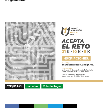
Me gusta esto:
ETIQUETAS
patrullas
Villa de Reyes