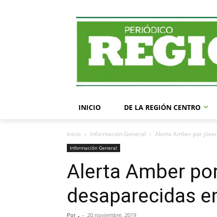
INICIO
DE LA REGIÓN CENTRO
Inicio
Información General
Alerta Amber por jóve
Información General
Alerta Amber po
desaparecidas e
Por
.
-
20 noviembre, 2019