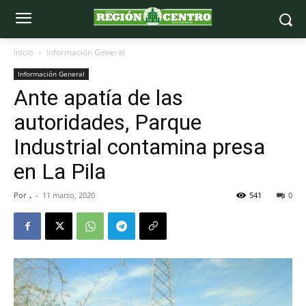
Inicio
Información General
Información General
Ante apatía de las
autoridades, Parque
Industrial contamina presa
en La Pila
Por
.
-
11 marzo, 2020
541
0