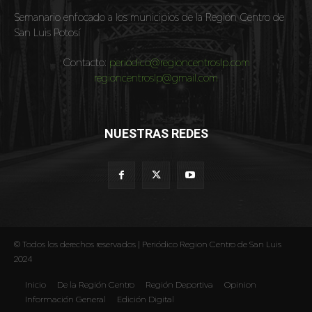
Semanario enfocado a los municipios de la Región Centro de
San Luis Potosí
Contacto:
periodico@regioncentroslp.com
regioncentroslp@gmail.com
NUESTRAS REDES
© Todos los derechos reservados | Periódico Region Centro de San Luis
2024
Inicio
De la Región Centro
Región Deportiva
Opinion
Información General
Edición Digital