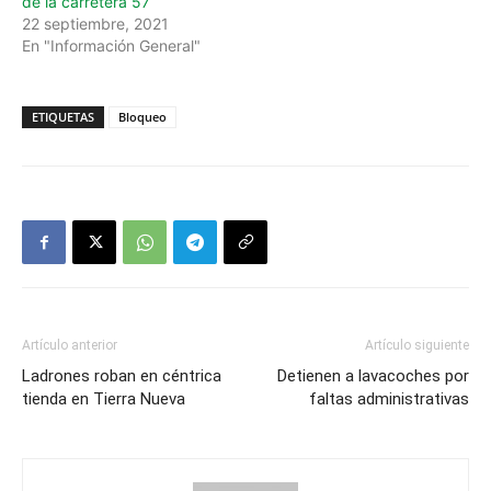
de la carretera 57
22 septiembre, 2021
En "Información General"
ETIQUETAS
Bloqueo
Artículo anterior
Artículo siguiente
Ladrones roban en céntrica
Detienen a lavacoches por
tienda en Tierra Nueva
faltas administrativas