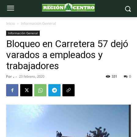
Inicio
Información General
Información General
Bloqueo en Carretera 57 dejó
varados a empleados y
trabajadores
Por
.
-
23 febrero, 2020
331
0