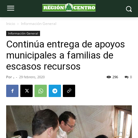
Inicio
Información General
Información General
Continúa entrega de apoyos
municipales a familias de
escasos recursos
Por
.
-
29 febrero, 2020
296
0