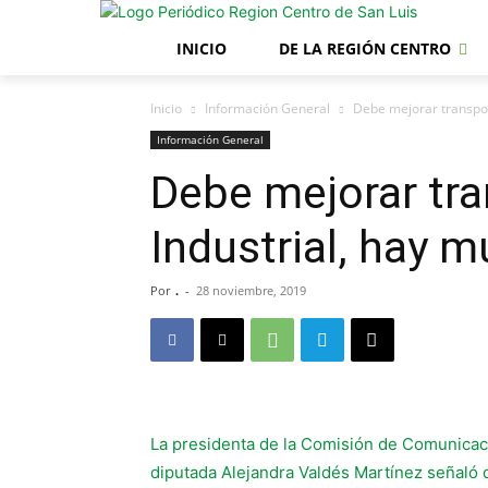
INICIO
DE LA REGIÓN CENTRO
Inicio
Información General
Debe mejorar transpor
Información General
Debe mejorar tr
Industrial, hay 
Por
.
-
28 noviembre, 2019
La presidenta de la Comisión de Comunicac
diputada Alejandra Valdés Martínez señaló 