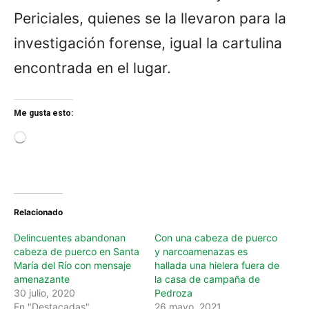
Periciales, quienes se la llevaron para la
investigación forense, igual la cartulina
encontrada en el lugar.
Me gusta esto:
L
o
a
d
i
n
Relacionado
g
…
Delincuentes abandonan
Con una cabeza de puerco
cabeza de puerco en Santa
y narcoamenazas es
María del Río con mensaje
hallada una hielera fuera de
amenazante
la casa de campaña de
30 julio, 2020
Pedroza
En "Destacadas"
26 mayo, 2021