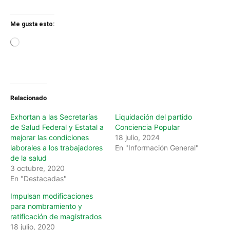
Me gusta esto:
L
o
a
d
i
n
Relacionado
g
…
Exhortan a las Secretarías
Liquidación del partido
de Salud Federal y Estatal a
Conciencia Popular
mejorar las condiciones
18 julio, 2024
laborales a los trabajadores
En "Información General"
de la salud
3 octubre, 2020
En "Destacadas"
Impulsan modificaciones
para nombramiento y
ratificación de magistrados
18 julio, 2020