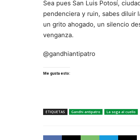
Sea pues San Luis Potosí, ciudad
pendenciera y ruin, sabes diluir
un grito ahogado, un silencio de
venganza.
@gandhiantipatro
Me gusta esto:
ETIQUETAS
Gandhi antipatro
La soga al cuello