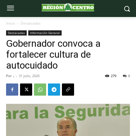
Inicio
Destacadas
Destacadas
Información General
Gobernador convoca a
fortalecer cultura de
autocuidado
Por
.
-
31 julio, 2020
279
0