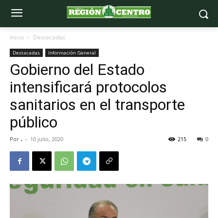
Inicio
Destacadas
Destacadas
Información General
Gobierno del Estado
intensificará protocolos
sanitarios en el transporte
público
Por
.
-
10 julio, 2020
215
0