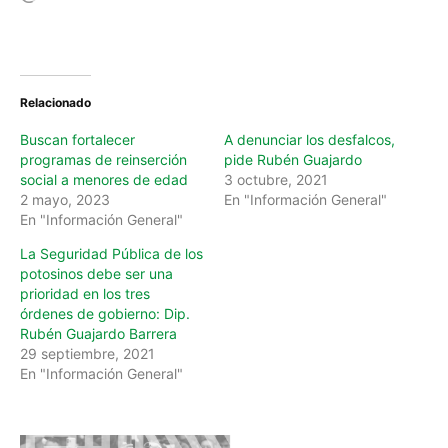
o
a
d
i
n
Relacionado
g
…
Buscan fortalecer
A denunciar los desfalcos,
programas de reinserción
pide Rubén Guajardo
social a menores de edad
3 octubre, 2021
2 mayo, 2023
En "Información General"
En "Información General"
La Seguridad Pública de los
potosinos debe ser una
prioridad en los tres
órdenes de gobierno: Dip.
Rubén Guajardo Barrera
29 septiembre, 2021
En "Información General"