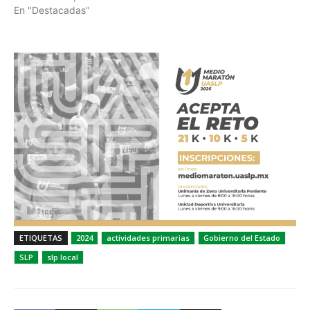
En "Destacadas"
ETIQUETAS
2024
actividades primarias
Gobierno del Estado
SLP
slp local