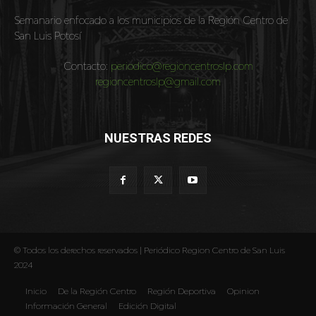
Semanario enfocado a los municipios de la Región Centro de
San Luis Potosí
Contacto:
periodico@regioncentroslp.com
regioncentroslp@gmail.com
NUESTRAS REDES
© Todos los derechos reservados | Periódico Region Centro de San Luis
2024
Inicio
De la Región Centro
Región Deportiva
Opinion
Información General
Edición Digital