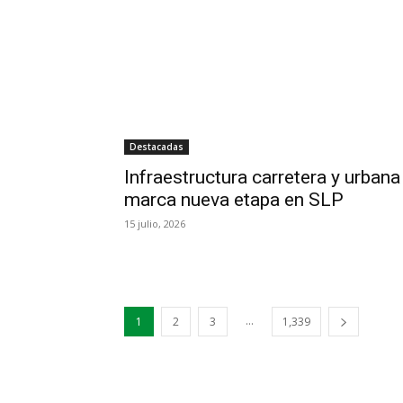
Destacadas
Infraestructura carretera y urbana
marca nueva etapa en SLP
15 julio, 2026
...
1
2
3
1,339