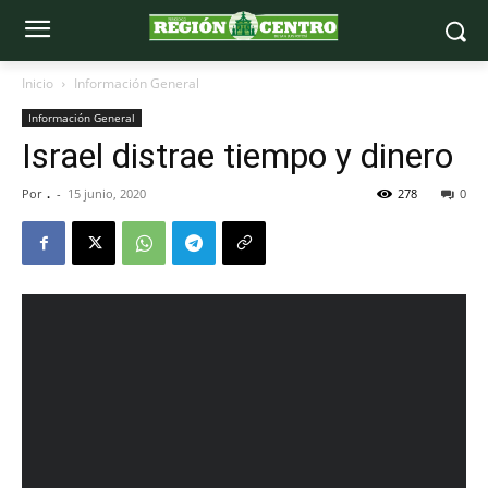
Inicio
Información General
Información General
Israel distrae tiempo y dinero
Por
.
-
15 junio, 2020
278
0