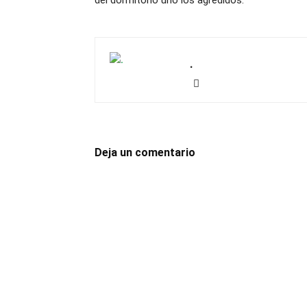
del dormitorio uno los agredidos.
.
Deja un comentario