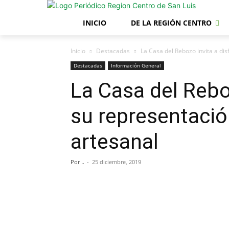
INICIO
DE LA REGIÓN CENTRO
Inicio
Destacadas
La Casa del Rebozo invita a di
Destacadas
Información General
La Casa del Reboz
su representació
artesanal
Por
.
-
25 diciembre, 2019