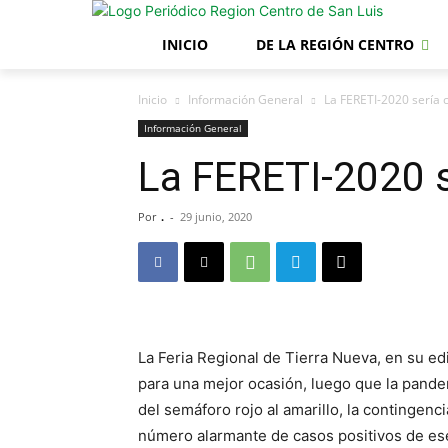
INICIO
DE LA REGIÓN CENTRO
Inicio
Información General
La FERETI-2020 sería 
Información General
La FERETI-2020 
Por
.
-
29 junio, 2020
La Feria Regional de Tierra Nueva, en su e
para una mejor ocasión, luego que la pand
del semáforo rojo al amarillo, la contingenc
número alarmante de casos positivos de ese 