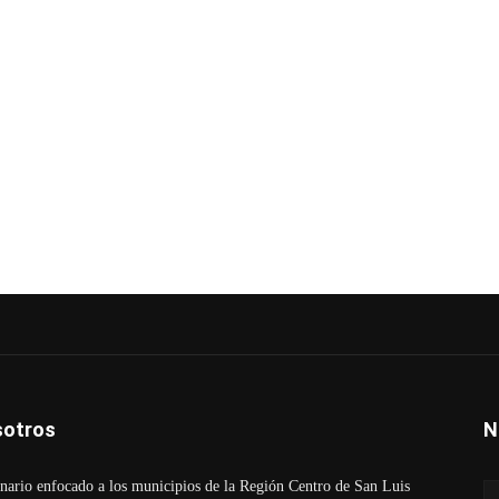
otros
N
ario enfocado a los municipios de la Región Centro de San Luis