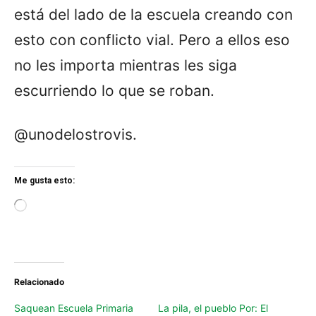
está del lado de la escuela creando con
esto con conflicto vial. Pero a ellos eso
no les importa mientras les siga
escurriendo lo que se roban.
@unodelostrovis.
Me gusta esto:
L
o
a
d
i
n
Relacionado
g
…
Saquean Escuela Primaria
La pila, el pueblo Por: El