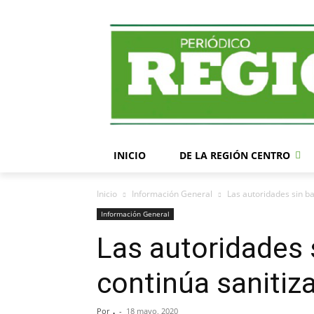
INICIO
DE LA REGIÓN CENTRO
Inicio
Información General
Las autoridades sin ba
Información General
Las autoridades s
continúa sanitiz
Por
.
-
18 mayo, 2020