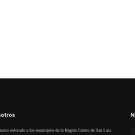
otros
N
ario enfocado a los municipios de la Región Centro de San Luis