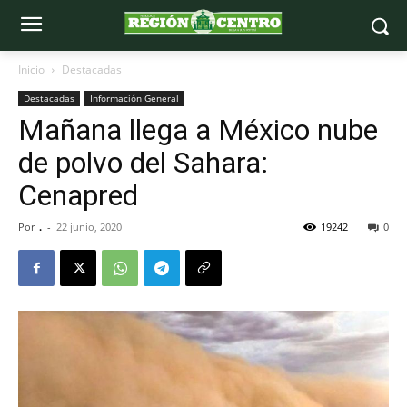
Inicio
Destacadas
Destacadas
Información General
Mañana llega a México nube
de polvo del Sahara:
Cenapred
Por
.
-
22 junio, 2020
19242
0