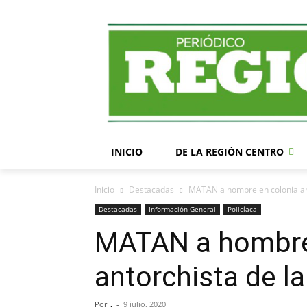
INICIO
DE LA REGIÓN CENTRO
Inicio
Destacadas
MATAN a hombre en colonia ant
Destacadas
Información General
Policíaca
MATAN a hombre
antorchista de la
Por
.
-
9 julio, 2020