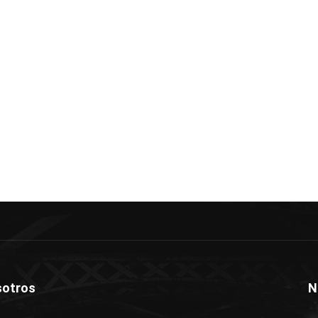
otros
N