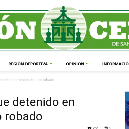
REGIÓN DEPORTIVA
OPINION
INFORMACIÓ
enido en posesión de auto robado
ue detenido en
o robado
238
0