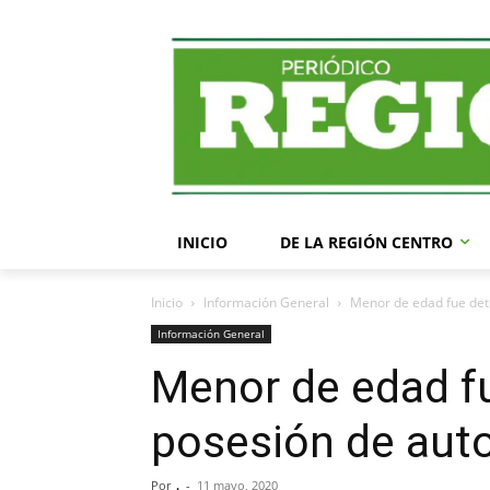
INICIO
DE LA REGIÓN CENTRO
Inicio
Información General
Menor de edad fue det
Información General
Menor de edad f
posesión de aut
Por
.
-
11 mayo, 2020