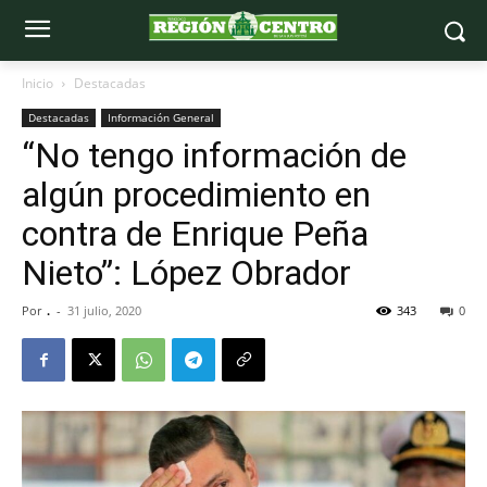
Inicio
Destacadas
Destacadas
Información General
“No tengo información de
algún procedimiento en
contra de Enrique Peña
Nieto”: López Obrador
Por
.
-
31 julio, 2020
343
0