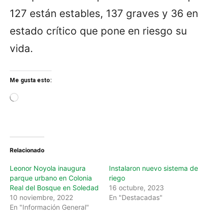
127 están estables, 137 graves y 36 en
estado crítico que pone en riesgo su
vida.
Me gusta esto:
L
o
a
d
i
n
Relacionado
g
…
Leonor Noyola inaugura
Instalaron nuevo sistema de
parque urbano en Colonia
riego
Real del Bosque en Soledad
16 octubre, 2023
10 noviembre, 2022
En "Destacadas"
En "Información General"