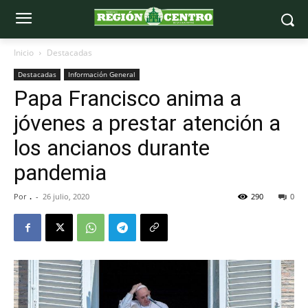
Inicio
Destacadas
Destacadas
Información General
Papa Francisco anima a
jóvenes a prestar atención a
los ancianos durante
pandemia
Por
.
-
26 julio, 2020
290
0